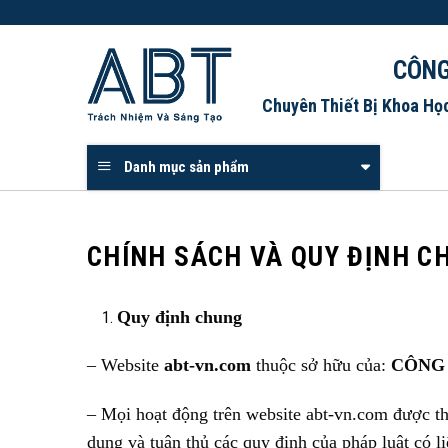
Skip
to
content
CÔNG
Chuyên Thiết Bị Khoa Họ
Danh mục sản phẩm
CHÍNH SÁCH VÀ QUY ĐỊNH C
Quy định chung
– Website
abt-vn.com
thuộc sở hữu của:
CÔNG 
– Mọi hoạt động trên website abt-vn.com được t
dụng và tuân thủ các quy định của pháp luật có 