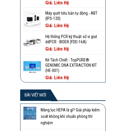
Giá: Liên Hệ
Máy quét tiêu bản tự động - ABT
(IPS-120)
Giá: Liên Hệ
Hệ thống PCR kỹ thuật số vi giọt
ddPCR - BIOER (FDD-16A)
Giá: Liên Hệ
Kit Tách Chiết - TopPURE®
GENOMIC DNA EXTRACTION KIT
(HE-001)
Giá: Liên Hệ
BÀI VIẾT MỚI
Màng lọc HEPA là gì? Giải pháp kiểm
soát không khí chuẩn phòng thí
nghiệm