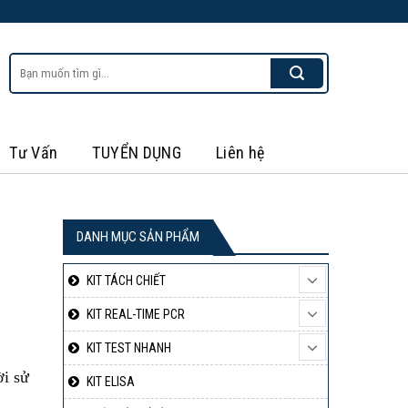
Tìm
kiếm:
Tư Vấn
TUYỂN DỤNG
Liên hệ
DANH MỤC SẢN PHẨM
KIT TÁCH CHIẾT
KIT REAL-TIME PCR
KIT TEST NHANH
ời sử
KIT ELISA