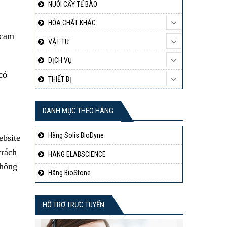
NUÔI CẤY TẾ BÀO
HÓA CHẤT KHÁC
 cam
VẬT TƯ
DỊCH VỤ
có
THIẾT BỊ
DANH MỤC THEO HÃNG
Hãng Solis BioDyne
ebsite
trách
HÃNG ELABSCIENCE
không
Hãng BioStone
HỖ TRỢ TRỰC TUYẾN