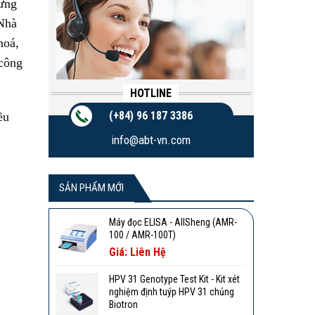
hưng
 Nhà
hoá,
công
HOTLINE
(+84) 96 187 3386
ều
info@abt-vn.com
SẢN PHẨM MỚI
Máy đọc ELISA - AllSheng (AMR-
100 / AMR-100T)
Giá: Liên Hệ
HPV 31 Genotype Test Kit - Kit xét
nghiệm định tuýp HPV 31 chủng
Biotron