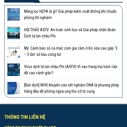
Màng lọc HEPA là gì? Giải pháp kiểm soát không khí chuẩn
phòng thí nghiệm
HỘI THẢO ASFV: An toàn sinh học và Giải pháp chẩn đoán
Dịch tả lợn châu Phi
Mỹ: Cảnh báo số ca mắc cúm gia cầm ở bò sữa cao gấp ‘3
– 5 lần’ số liệu công bố
Virus dịch tả lợn châu Phi (ASFV)-Vì sao trang trại luôn cần
đề cao cảnh giác?
[Bản dịch] WHO khuyến cáo xét nghiệm DNA là phương pháp
hàng đầu để phòng ngừa ung thư cổ tử cung
THÔNG TIN LIÊN HỆ