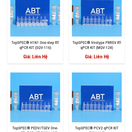
TopSPEC® H1N1 One-step RT-
TopSPEC® Virotype PRRSV RT-
qPCR KIT (SQV-116)
qPCR KIT (MQV-124)
Giá: Liên Hệ
Giá: Liên Hệ
TopSPEC® PEDV/TGEV One-
TopSPEC® PCV2 qPCR KIT