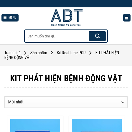
Skip
to
content
MENU
Tìm
kiếm:
Trang chủ
Sản phẩm
Kit Real-time PCR
KIT PHÁT HIỆN
BỆNH ĐỘNG VẬT
KIT PHÁT HIỆN BỆNH ĐỘNG VẬT