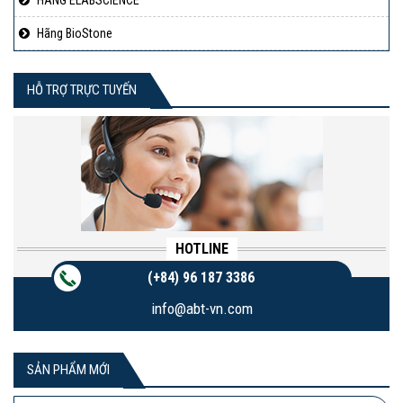
HÃNG ELABSCIENCE
Hãng BioStone
HỖ TRỢ TRỰC TUYẾN
HOTLINE
(+84) 96 187 3386
info@abt-vn.com
SẢN PHẨM MỚI