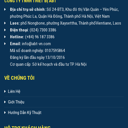
CÔNG TY TNHH THIẾT BỊ ABT
Địa chỉ trụ sở chính:
Số 24-BT3, Khu đô thị Văn Quán – Yên Phúc,
phường Phúc La, Quận Hà Đông, Thành phố Hà Nội, Việt Nam
Laos:
phố Nongbone, phường Xaysettha, Thành phốVientiane, Laos
Điện thoại
: (024) 7300 3386
Hotline:
(+84) 96 187 3386
Email:
info@abt-vn.com
Mã số doanh nghiệp: 0107595864
Đăng ký lần đầu ngày 13/10/2016
Cơ quan cấp: Sở kế hoạch và đầu tư TP. Hà Nội
VỀ CHÚNG TÔI
Liên Hệ
Giới Thiệu
Hướng Dẫn Kỹ Thuật