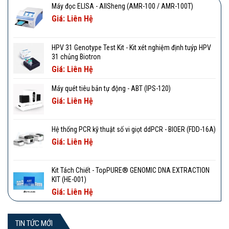
Máy đọc ELISA - AllSheng (AMR-100 / AMR-100T)
Giá: Liên Hệ
HPV 31 Genotype Test Kit - Kit xét nghiệm định tuýp HPV
31 chủng Biotron
Giá: Liên Hệ
Máy quét tiêu bản tự động - ABT (IPS-120)
Giá: Liên Hệ
Hệ thống PCR kỹ thuật số vi giọt ddPCR - BIOER (FDD-16A)
Giá: Liên Hệ
Kit Tách Chiết - TopPURE® GENOMIC DNA EXTRACTION
KIT (HE-001)
Giá: Liên Hệ
TIN TỨC MỚI