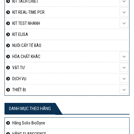
KIT TÁCH CHIẾT
KIT REAL-TIME PCR
KIT TEST NHANH
KIT ELISA
NUÔI CẤY TẾ BÀO
HÓA CHẤT KHÁC
VẬT TƯ
DỊCH VỤ
THIẾT BỊ
DANH MỤC THEO HÃNG
Hãng Solis BioDyne