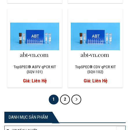
TopSPEC® ASFV qPCR KIT
TopSPEC® CDV qPCR KIT
(SQV-101)
(SQV-102)
Giá: Liên Hệ
Giá: Liên Hệ
1
2
DANH MỤC SẢN PHẨM