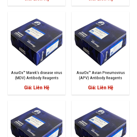
AsurDx™ Marek’s disease virus
AsurDx™ Avian Pneumovirus
(MDV) Antibody Reagents
(APV) Antibody Reagents
Giá: Liên Hệ
Giá: Liên Hệ