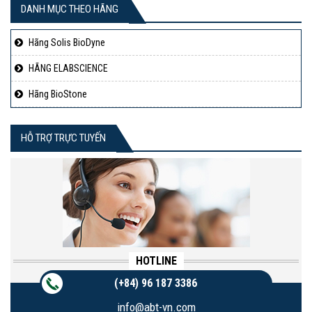
DANH MỤC THEO HÃNG
Hãng Solis BioDyne
HÃNG ELABSCIENCE
Hãng BioStone
HỖ TRỢ TRỰC TUYẾN
HOTLINE
(+84) 96 187 3386
info@abt-vn.com