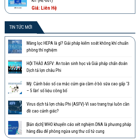
KIT (HE-001)
Giá: Liên Hệ
TIN TỨC MỚI
Màng lọc HEPA là gì? Giải pháp kiểm soát không khí chuẩn
phòng thí nghiệm
HỘI THẢO ASFV: An toàn sinh học và Giải pháp chẩn đoán
Dịch tả lợn châu Phi
Mỹ: Cảnh báo số ca mắc cúm gia cầm ở bò sữa cao gấp ‘3
– 5 lần’ số liệu công bố
Virus dịch tả lợn châu Phi (ASFV)-Vì sao trang trại luôn cần
đề cao cảnh giác?
[Bản dịch] WHO khuyến cáo xét nghiệm DNA là phương pháp
hàng đầu để phòng ngừa ung thư cổ tử cung