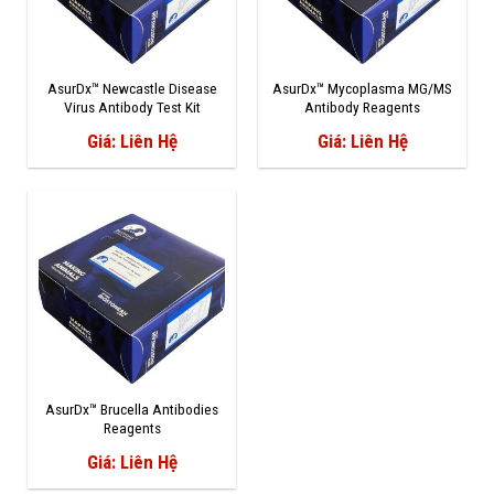
AsurDx™ Newcastle Disease
AsurDx™ Mycoplasma MG/MS
Virus Antibody Test Kit
Antibody Reagents
Giá: Liên Hệ
Giá: Liên Hệ
AsurDx™ Brucella Antibodies
Reagents
(Bovine/Ovine/Caprine)
Giá: Liên Hệ