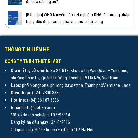
đề cao cảnh giác?
[Bản dịch] WHO khuyến cáo xét nghiệm DNA là phương pháp
hàng đầu để phòng ngừa ung thư cổ tử cung
THÔNG TIN LIÊN HỆ
CÔNG TY TNHH THIẾT BỊ ABT
Địa chỉ trụ sở chính:
Số 24-BT3, Khu đô thị Văn Quán – Yên Phúc,
phường Phúc La, Quận Hà Đông, Thành phố Hà Nội, Việt Nam
Laos:
phố Nongbone, phường Xaysettha, Thành phốVientiane, Laos
Điện thoại
: (024) 7300 3386
Hotline:
(+84) 96 187 3386
Email:
info@abt-vn.com
Mã số doanh nghiệp: 0107595864
Đăng ký lần đầu ngày 13/10/2016
Cơ quan cấp: Sở kế hoạch và đầu tư TP. Hà Nội