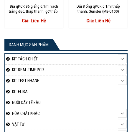
Đĩa qPCR 96 giếng 0,1ml vách
Dải 8 ống qPCR 0,1ml thấp
trắng đục, thấp thành, gờ thấp,
thành, Gunster (MB-Q100)
Gunster (MB-Q96-LBR-W)
Giá: Liên Hệ
Giá: Liên Hệ
DANH MỤC SẢN PHẨM
KIT TÁCH CHIẾT
KIT REAL-TIME PCR
KIT TEST NHANH
KIT ELISA
NUÔI CẤY TẾ BÀO
HÓA CHẤT KHÁC
VẬT TƯ