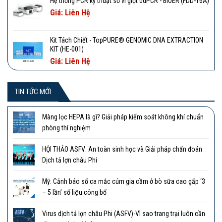
Hệ thống PCR kỹ thuật số vi giọt ddPCR - BIOER (FDD-16A)
Giá: Liên Hệ
Kit Tách Chiết - TopPURE® GENOMIC DNA EXTRACTION
KIT (HE-001)
Giá: Liên Hệ
TIN TỨC MỚI
Màng lọc HEPA là gì? Giải pháp kiểm soát không khí chuẩn
phòng thí nghiệm
HỘI THẢO ASFV: An toàn sinh học và Giải pháp chẩn đoán
Dịch tả lợn châu Phi
Mỹ: Cảnh báo số ca mắc cúm gia cầm ở bò sữa cao gấp ‘3
– 5 lần’ số liệu công bố
Virus dịch tả lợn châu Phi (ASFV)-Vì sao trang trại luôn cần