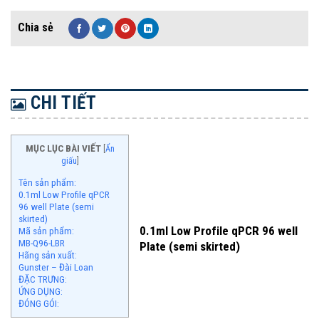
CHI TIẾT
MỤC LỤC BÀI VIẾT
[
Ẩn
giấu
]
Tên sản phẩm:
0.1ml Low Profile qPCR
96 well Plate (semi
skirted)
0.1ml Low Profile qPCR 96 well
Mã sản phẩm:
MB-Q96-LBR
Plate (semi skirted)
Hãng sản xuất:
Gunster – Đài Loan
ĐẶC TRƯNG:
ỨNG DỤNG:
ĐÓNG GÓI: