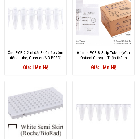
Ống PCR 0,2ml dải 8 có nắp vòm
0.1ml qPCR 8‐Strip Tubes (With
riêng tube, Gunster (MB-P08D)
Optical Caps) – Thấp thành
Giá: Liên Hệ
Giá: Liên Hệ