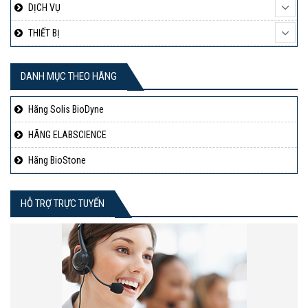
DỊCH VỤ
THIẾT BỊ
DANH MỤC THEO HÃNG
Hãng Solis BioDyne
HÃNG ELABSCIENCE
Hãng BioStone
HỖ TRỢ TRỰC TUYẾN