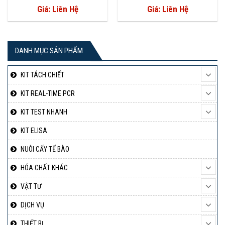
Giá: Liên Hệ
Giá: Liên Hệ
DANH MỤC SẢN PHẨM
KIT TÁCH CHIẾT
KIT REAL-TIME PCR
KIT TEST NHANH
KIT ELISA
NUÔI CẤY TẾ BÀO
HÓA CHẤT KHÁC
VẬT TƯ
DỊCH VỤ
THIẾT BỊ