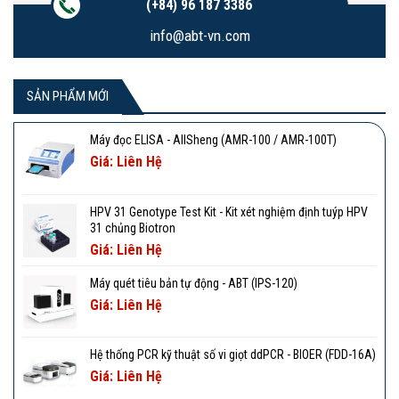
(+84) 96 187 3386
info@abt-vn.com
SẢN PHẨM MỚI
Máy đọc ELISA - AllSheng (AMR-100 / AMR-100T)
Giá: Liên Hệ
HPV 31 Genotype Test Kit - Kit xét nghiệm định tuýp HPV
31 chủng Biotron
Giá: Liên Hệ
Máy quét tiêu bản tự động - ABT (IPS-120)
Giá: Liên Hệ
Hệ thống PCR kỹ thuật số vi giọt ddPCR - BIOER (FDD-16A)
Giá: Liên Hệ