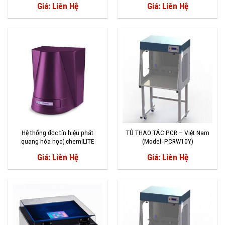
Giá: Liên Hệ
Giá: Liên Hệ
Hệ thống đọc tín hiệu phát
TỦ THAO TÁC PCR – Việt Nam
quang hóa học( chemiLITE
(Model: PCRW10Y)
Chemiluminescence Imaging
Giá: Liên Hệ
Giá: Liên Hệ
System)