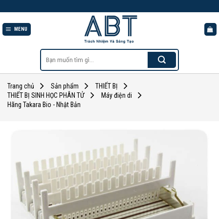
Skip
to
content
MENU
Tìm
kiếm:
Trang chủ
Sản phẩm
THIẾT BỊ
THIẾT BỊ SINH HỌC PHÂN TỬ
Máy điện di
Hãng Takara Bio - Nhật Bản