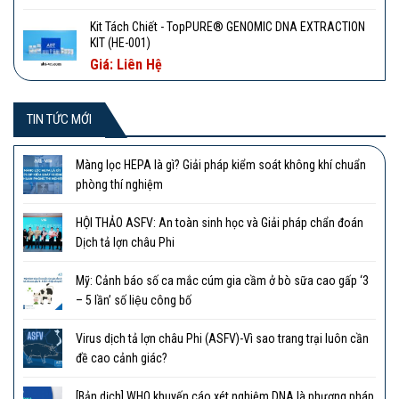
Kit Tách Chiết - TopPURE® GENOMIC DNA EXTRACTION
KIT (HE-001)
Giá: Liên Hệ
TIN TỨC MỚI
Màng lọc HEPA là gì? Giải pháp kiểm soát không khí chuẩn
phòng thí nghiệm
HỘI THẢO ASFV: An toàn sinh học và Giải pháp chẩn đoán
Dịch tả lợn châu Phi
Mỹ: Cảnh báo số ca mắc cúm gia cầm ở bò sữa cao gấp ‘3
– 5 lần’ số liệu công bố
Virus dịch tả lợn châu Phi (ASFV)-Vì sao trang trại luôn cần
đề cao cảnh giác?
[Bản dịch] WHO khuyến cáo xét nghiệm DNA là phương pháp