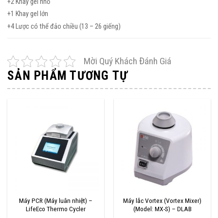
+2 Khay gel nhỏ
+1 Khay gel lớn
+4 Lược có thể đảo chiều (13 – 26 giếng)
Mời Quý Khách Đánh Giá
SẢN PHẨM TƯƠNG TỰ
Máy PCR (Máy luân nhiệt) –
Máy lắc Vortex (Vortex Mixer)
LifeEco Thermo Cycler
(Model: MX-S) – DLAB