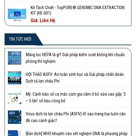
Kit Tách Chiết - TopPURE® GENOMIC DNA EXTRACTION
KIT (HE-001)
Giá: Liên Hệ
TIN TỨC MỚI
Màng lọc HEPA là gì? Giải pháp kiểm soát không khí chuẩn
phòng thí nghiệm
HỘI THẢO ASFV: An toàn sinh học và Giải pháp chẩn đoán
Dịch tả lợn châu Phi
Mỹ: Cảnh báo số ca mắc cúm gia cầm ở bò sữa cao gấp ‘3
– 5 lần’ số liệu công bố
Virus dịch tả lợn châu Phi (ASFV)-Vì sao trang trại luôn cần
đề cao cảnh giác?
[Bản dịch] WHO khuyến cáo xét nghiệm DNA là phương pháp