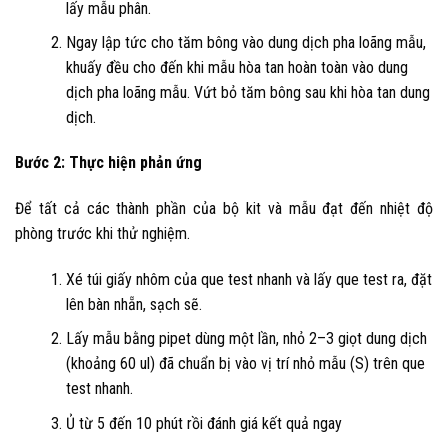
lấy mẫu phân.
Ngay lập tức cho tăm bông vào dung dịch pha loãng mẫu,
khuấy đều cho đến khi mẫu hòa tan hoàn toàn vào dung
dịch pha loãng mẫu. Vứt bỏ tăm bông sau khi hòa tan dung
dịch.
Bước 2: Thực hiện phản ứng
Để tất cả các thành phần của bộ kit và mẫu đạt đến nhiệt độ
phòng trước khi thử nghiệm.
Xé túi giấy nhôm của que test nhanh và lấy que test ra, đặt
lên bàn nhẵn, sạch sẽ.
Lấy mẫu bằng pipet dùng một lần, nhỏ
2
–
3 giọt dung dịch
(khoảng 60 ul)
đã chuẩn bị vào vị trí nhỏ mẫu (S) trên que
test nhanh.
Ủ từ
5 đến 10
phút rồi đánh giá kết quả ngay