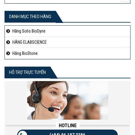
DANH MỤC THEO HÃNG
Hãng Solis BioDyne
HÃNG ELABSCIENCE
Hãng BioStone
HỖ TRỢ TRỰC TUYẾN
HOTLINE