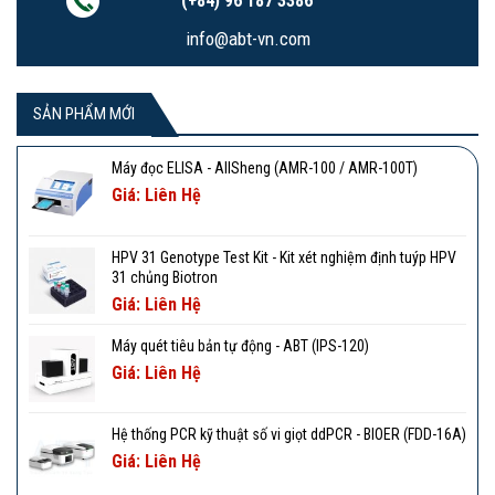
(+84) 96 187 3386
info@abt-vn.com
SẢN PHẨM MỚI
Máy đọc ELISA - AllSheng (AMR-100 / AMR-100T)
Giá: Liên Hệ
HPV 31 Genotype Test Kit - Kit xét nghiệm định tuýp HPV
31 chủng Biotron
Giá: Liên Hệ
Máy quét tiêu bản tự động - ABT (IPS-120)
Giá: Liên Hệ
Hệ thống PCR kỹ thuật số vi giọt ddPCR - BIOER (FDD-16A)
Giá: Liên Hệ