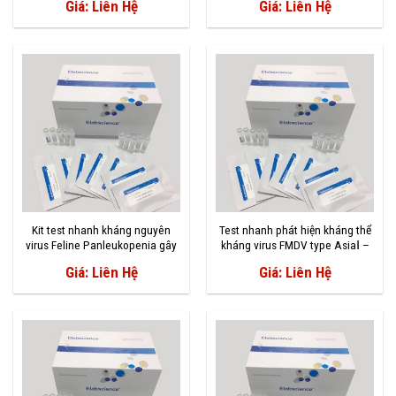
Giá: Liên Hệ
Giá: Liên Hệ
Kit test nhanh kháng nguyên
Test nhanh phát hiện kháng thể
virus Feline Panleukopenia gây
kháng virus FMDV type AsiaⅠ –
bệnh trên mèo
bệnh lở mồm long móng
Giá: Liên Hệ
Giá: Liên Hệ