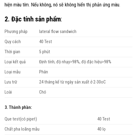
hiện màu tím. Nếu không, nó sẽ không hiển thị phản ứng màu.
2. Đặc tính sản phẩm
:
Phương pháp
lateral flow s
andwich
Quy cách
40 Test
Thời gian
5 phút
Loại kết quả
Định tính; độ nhạy>98%, độ đặc hiệu>98%
Loại mẫu
Phân
Lưu trữ
24 tháng kể từ ngày sản xuất ở 2-30
o
C
Loài
Chó
3. Thành phần:
Que test(có pipet)
40 Test
Chất pha loãng mẫu
40 lọ