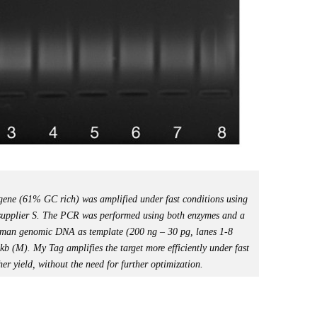
ene (61% GC rich) was amplified under fast conditions using
upplier S. The PCR was performed using both enzymes and a
human genomic DNA as template (200 ng – 30 pg, lanes 1-8
kb (M). My Tag amplifies the target more efficiently under fast
her yield, without the need for further optimization.