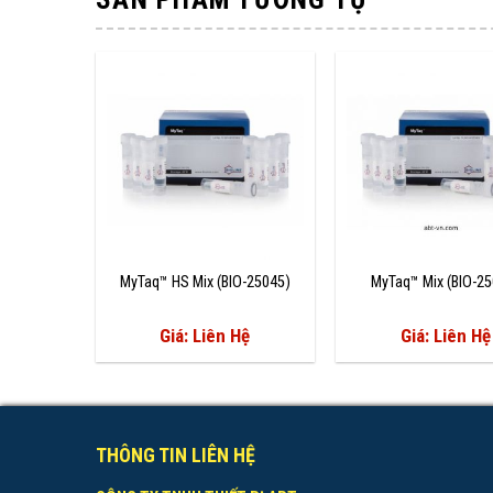
MyTaq™ HS Mix (BIO-25045)
MyTaq™ Mix (BIO-2
Giá: Liên Hệ
Giá: Liên Hệ
THÔNG TIN LIÊN HỆ