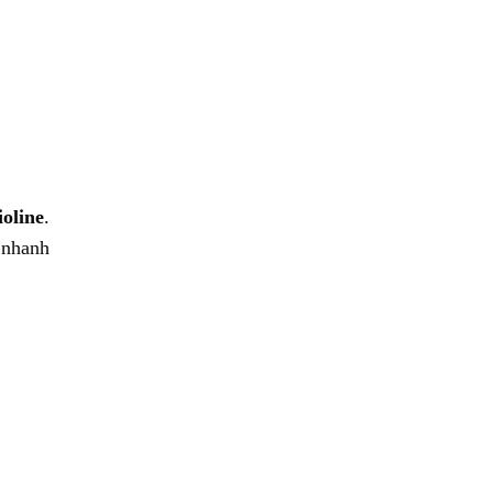
ioline
.
 nhanh