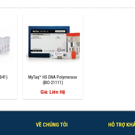
5041)
MyTaq™ HS DNA Polymerase
(BIO-21111)
Giá: Liên Hệ
VỀ CHÚNG TÔI
HỖ TRỢ KH