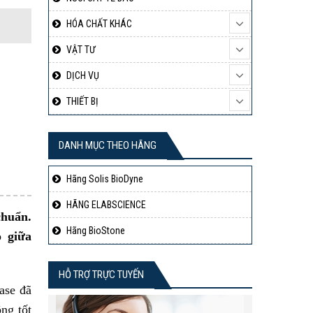
HÓA CHẤT KHÁC
VẬT TƯ
DỊCH VỤ
THIẾT BỊ
DANH MỤC THEO HÃNG
Hãng Solis BioDyne
HÃNG ELABSCIENCE
chuẩn.
Hãng BioStone
 giữa
HỖ TRỢ TRỰC TUYẾN
ase đã
ng tốt