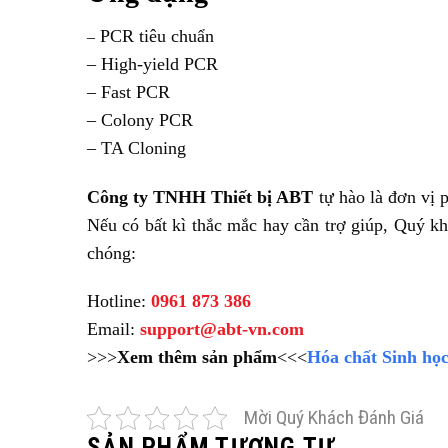
PCR tiêu chuẩn
–
– High-yield PCR
– Fast PCR
– Colony PCR
– TA Cloning
Công ty TNHH Thiết bị ABT
tự hào là đơn vị 
Nếu có bất kì thắc mắc hay cần trợ giúp, Quý kh
chóng:
Hotline:
0961 873 386
Email:
support@abt-vn.com
>>>
Xem thêm sản phẩm
<<<
Hóa chất Sinh họ
Mời Quý Khách Đánh Giá
SẢN PHẨM TƯƠNG TỰ