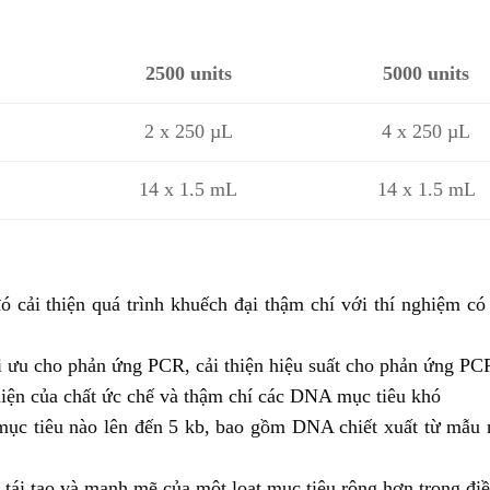
2500 units
5000 units
2 x 250 µL
4 x 250 µL
14 x 1.5 mL
14 x 1.5 mL
ó cải thiện quá trình khuếch đại thậm chí với thí nghiệm có
i ưu cho phản ứng PCR, cải thiện hiệu suất cho phản ứng PC
diện của chất ức chế và thậm chí các DNA mục tiêu khó
 mục tiêu nào lên đến 5 kb, bao gồm DNA chiết xuất từ mẫu 
 tái tạo và mạnh mẽ của một loạt mục tiêu rộng hơn trong đi