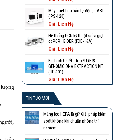
Máy quét tiêu bản tự động - ABT
(IPS-120)
Giá: Liên Hệ
Hệ thống PCR kỹ thuật số vi giọt
ddPCR - BIOER (FDD-16A)
Giá: Liên Hệ
Kit Tách Chiết - TopPURE®
GENOMIC DNA EXTRACTION KIT
(HE-001)
Giá: Liên Hệ
 lượng
TIN TỨC MỚI
R
Màng lọc HEPA là gì? Giải pháp kiểm
soát không khí chuẩn phòng thí
người,
nghiệm
ều kiện