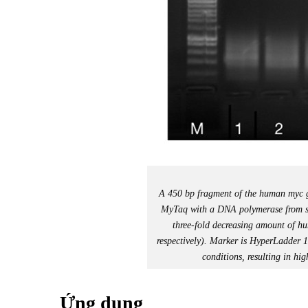
A 450 bp fragment of the human myc g
MyTaq with a DNA polymerase from s
three-fold decreasing amount of 
respectively). Marker is HyperLadder 1
conditions, resulting in hig
Ứng dụng