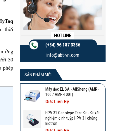
MyTaq
m thời
HOTLINE
(+84) 96 187 3386
ản ứng
info@abt-vn.com
ưới 30
o phép
SẢN PHẨM MỚI
Máy đọc ELISA - AllSheng (AMR-
100 / AMR-100T)
Giá: Liên Hệ
HPV 31 Genotype Test Kit - Kit xét
nghiệm định tuýp HPV 31 chủng
Biotron
Giá: Liên Hệ