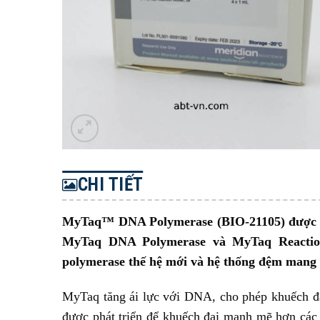
CHI TIẾT
MyTaq™ DNA Polymerase (BIO-21105) được kh
MyTaq DNA Polymerase và MyTaq Reaction
polymerase thế hệ mới và hệ thống đệm mang 
MyTaq tăng ái lực với DNA, cho phép khuếch đ
được phát triển để khuếch đại mạnh mẽ hơn các