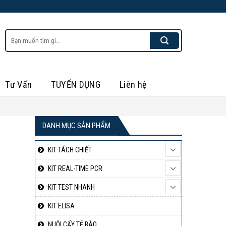
Tìm
kiếm:
Tư Vấn
TUYỂN DỤNG
Liên hệ
DANH MỤC SẢN PHẨM
KIT TÁCH CHIẾT
KIT REAL-TIME PCR
KIT TEST NHANH
KIT ELISA
NUÔI CẤY TẾ BÀO