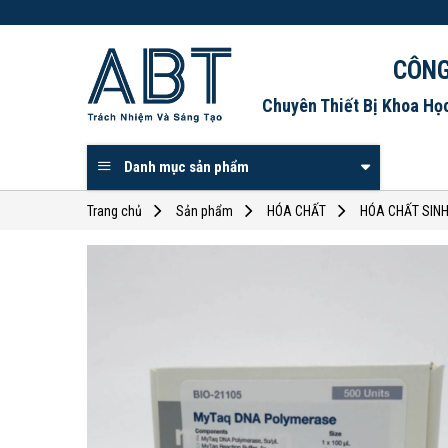
Skip
to
content
CÔNG
Chuyên Thiết Bị Khoa Họ
Danh mục sản phẩm
Trang chủ
Sản phẩm
HÓA CHẤT
HÓA CHẤT SIN