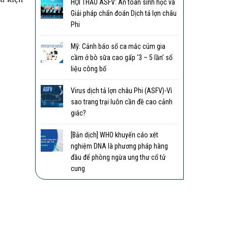
HỘI THẢO ASFV: An toàn sinh học và
Giải pháp chẩn đoán Dịch tả lợn châu
Phi
Mỹ: Cảnh báo số ca mắc cúm gia
cầm ở bò sữa cao gấp ‘3 – 5 lần’ số
liệu công bố
Virus dịch tả lợn châu Phi (ASFV)-Vì
sao trang trại luôn cần đề cao cảnh
giác?
[Bản dịch] WHO khuyến cáo xét
nghiệm DNA là phương pháp hàng
đầu để phòng ngừa ung thư cổ tử
cung