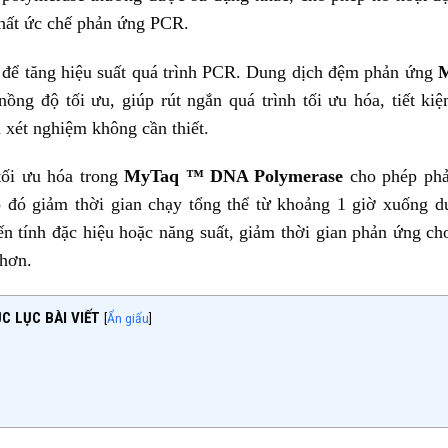
chất ức chế phản ứng PCR.
 để tăng hiệu suất quá trình PCR. Dung dịch đệm phản ứng
g độ tối ưu, giúp rút ngắn quá trình tối ưu hóa, tiết kiệ
i xét nghiệm không cần thiết.
ối ưu hóa trong
MyTaq ™ DNA Polymerase
cho phép ph
 đó giảm thời gian chạy tổng thể từ khoảng 1 giờ xuống d
 tính đặc hiệu hoặc năng suất, giảm thời gian phản ứng ch
 hơn.
C LỤC BÀI VIẾT
[
Ẩn giấu
]