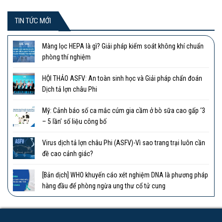
TIN TỨC MỚI
Màng lọc HEPA là gì? Giải pháp kiểm soát không khí chuẩn
phòng thí nghiệm
HỘI THẢO ASFV: An toàn sinh học và Giải pháp chẩn đoán
Dịch tả lợn châu Phi
Mỹ: Cảnh báo số ca mắc cúm gia cầm ở bò sữa cao gấp ‘3
– 5 lần’ số liệu công bố
Virus dịch tả lợn châu Phi (ASFV)-Vì sao trang trại luôn cần
đề cao cảnh giác?
[Bản dịch] WHO khuyến cáo xét nghiệm DNA là phương pháp
hàng đầu để phòng ngừa ung thư cổ tử cung