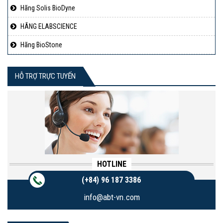
Hãng Solis BioDyne
HÃNG ELABSCIENCE
Hãng BioStone
HỖ TRỢ TRỰC TUYẾN
HOTLINE
(+84) 96 187 3386
info@abt-vn.com