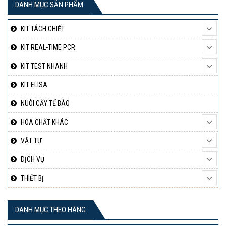
DANH MỤC SẢN PHẨM
KIT TÁCH CHIẾT
KIT REAL-TIME PCR
KIT TEST NHANH
KIT ELISA
NUÔI CẤY TẾ BÀO
HÓA CHẤT KHÁC
VẬT TƯ
DỊCH VỤ
THIẾT BỊ
DANH MỤC THEO HÃNG