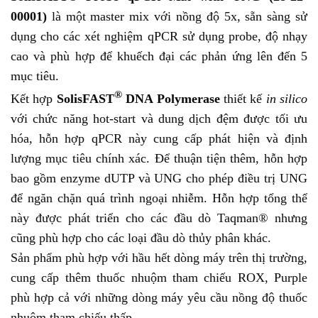
00001)
là một master mix với nồng độ 5x, sẵn sàng sử
dụng cho các xét nghiệm qPCR sử dụng probe, độ nhạy
cao và phù hợp để khuếch đại các phản ứng lên đến 5
mục tiêu.
®
Kết hợp
SolisFAST
DNA Polymerase
thiết kế
in silico
với chức năng hot-start và dung dịch đệm được tối ưu
hóa, hỗn hợp qPCR này cung cấp phát hiện và định
lượng mục tiêu chính xác. Để thuận tiện thêm, hỗn hợp
bao gồm enzyme dUTP và UNG cho phép điều trị UNG
để ngăn chặn quá trình ngoại nhiễm. Hỗn hợp tổng thể
này được phát triển cho các đầu dò Taqman® nhưng
cũng phù hợp cho các loại đầu dò thủy phân khác.
Sản phẩm phù hợp với hầu hết dòng máy trên thị trường,
cung cấp thêm thuốc nhuộm tham chiếu ROX, Purple
phù hợp cả với những dòng máy yêu cầu nồng độ thuốc
nhuộm tham chiếu thấp.