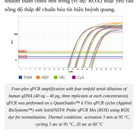
nhuộm tham chiếu bên trong (ví dụ: ROX) hoặc yêu cầu
nồng độ thấp để chuẩn hóa tín hiệu huỳnh quang.
Four-plex qPCR amplification with four tenfold serial dilutions of
human gDNA (40 ng – 40 pg, three replicates at each concentration).
qPCR was performed on a QuantStudio™ 6 Flex qPCR cycler (Applied
BioSystems™) with SolisFAST® Probe qPCR Mix (ROX) using ROX
dye for normalization. Thermal conditions: activation 3 min at 95 °C,
cycling 5 sec at 95 °C, 20 sec at 60 °C