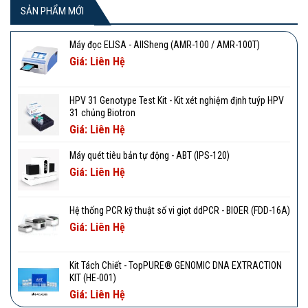
SẢN PHẨM MỚI
Máy đọc ELISA - AllSheng (AMR-100 / AMR-100T)
Giá: Liên Hệ
HPV 31 Genotype Test Kit - Kit xét nghiệm định tuýp HPV
31 chủng Biotron
Giá: Liên Hệ
Máy quét tiêu bản tự động - ABT (IPS-120)
Giá: Liên Hệ
Hệ thống PCR kỹ thuật số vi giọt ddPCR - BIOER (FDD-16A)
Giá: Liên Hệ
Kit Tách Chiết - TopPURE® GENOMIC DNA EXTRACTION
KIT (HE-001)
Giá: Liên Hệ