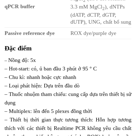
2
qPCR buffer
3.3 mM MgCl
), dNTPs
2
(dATP, dCTP, dGTP,
dUTP), UNG, chất bổ sung
Passive reference dye
ROX dye/purple dye
Đặc điểm
Nồng độ: 5x
–
– Hot-start: có, ủ ban đầu 3 phút ở 95 ° C
– Chu kì: nhanh hoặc cực nhanh
– Loại phát hiện: Dựa trên đầu dò
– Thuốc nhuộm tham chiếu: cung cấp dựa trên thiết bị sử
dụng
– Multiplex: lên đến 5 plexes đồng thời
– Thiết bị thời gian thực tương thích: Hỗn hợp tương
thích với các thiết bị Realtime PCR không yêu cầu chất