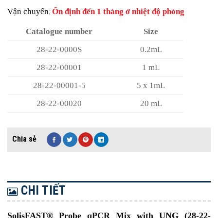
Vận chuyển
:
Ổn định đến 1 tháng ở nhiệt độ phòng
Catalogue number
Size
28-22-0000S
0.2mL
28-22-00001
1 mL
28-22-00001-5
5 x 1mL
28-22-00020
20 mL
CHI TIẾT
SolisFAST® Probe qPCR Mix with UNG (28-22-