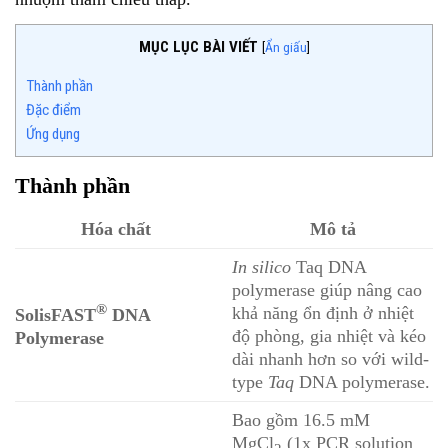
MỤC LỤC BÀI VIẾT
[
Ẩn giấu
]
Thành phần
Đặc điểm
Ứng dụng
Thành phần
Hóa chất
Mô tả
In silico
Taq DNA
polymerase giúp nâng cao
®
khả năng ổn định ở nhiệt
SolisFAST
DNA
độ phòng, gia nhiệt và kéo
Polymerase
dài nhanh hơn so với wild-
type
Taq
DNA polymerase.
Bao gồm 16.5 mM
MgCl
(1x PCR solution