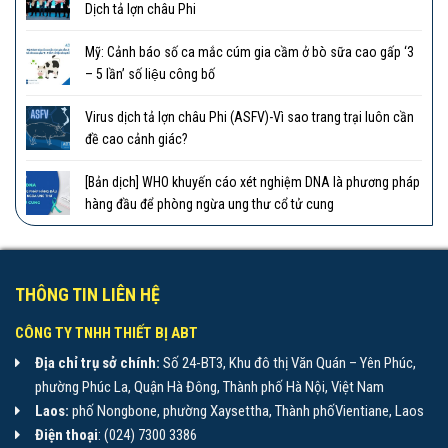
Dịch tả lợn châu Phi
Mỹ: Cảnh báo số ca mắc cúm gia cầm ở bò sữa cao gấp ‘3
– 5 lần’ số liệu công bố
Virus dịch tả lợn châu Phi (ASFV)-Vì sao trang trại luôn cần
đề cao cảnh giác?
[Bản dịch] WHO khuyến cáo xét nghiệm DNA là phương pháp
hàng đầu để phòng ngừa ung thư cổ tử cung
THÔNG TIN LIÊN HỆ
CÔNG TY TNHH THIẾT BỊ ABT
Địa chỉ trụ sở chính:
Số 24-BT3, Khu đô thị Văn Quán – Yên Phúc,
phường Phúc La, Quận Hà Đông, Thành phố Hà Nội, Việt Nam
Laos:
phố Nongbone, phường Xaysettha, Thành phốVientiane, Laos
Điện thoại
: (024) 7300 3386