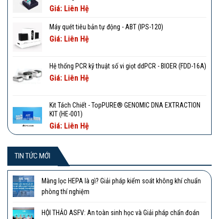
Giá: Liên Hệ
Máy quét tiêu bản tự động - ABT (IPS-120)
Giá: Liên Hệ
Hệ thống PCR kỹ thuật số vi giọt ddPCR - BIOER (FDD-16A)
Giá: Liên Hệ
Kit Tách Chiết - TopPURE® GENOMIC DNA EXTRACTION
KIT (HE-001)
Giá: Liên Hệ
TIN TỨC MỚI
Màng lọc HEPA là gì? Giải pháp kiểm soát không khí chuẩn
phòng thí nghiệm
HỘI THẢO ASFV: An toàn sinh học và Giải pháp chẩn đoán