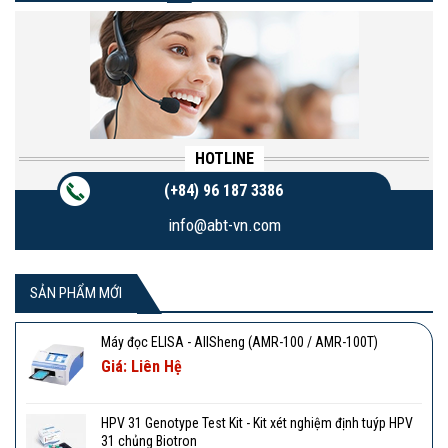
HOTLINE
(+84) 96 187 3386
info@abt-vn.com
SẢN PHẨM MỚI
Máy đọc ELISA - AllSheng (AMR-100 / AMR-100T)
Giá: Liên Hệ
HPV 31 Genotype Test Kit - Kit xét nghiệm định tuýp HPV
31 chủng Biotron