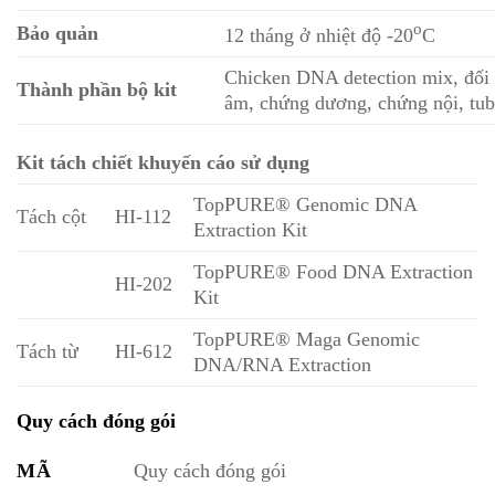
o
Bảo quản
12 tháng ở nhiệt độ -20
C
Chicken DNA detection mix, đối
Thành phần bộ kit
âm, chứng dương, chứng nội, tu
Kit tách chiết khuyến cáo sử dụng
TopPURE® Genomic DNA
Tách cột
HI-112
Extraction Kit
TopPURE® Food DNA Extraction
HI-202
Kit
TopPURE® Maga Genomic
Tách từ
HI-612
DNA/RNA Extraction
Quy cách đóng gói
MÃ
Quy cách đóng gói