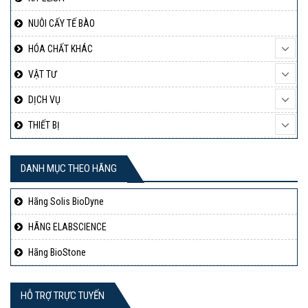
NUÔI CẤY TẾ BÀO
HÓA CHẤT KHÁC
VẬT TƯ
DỊCH VỤ
THIẾT BỊ
DANH MỤC THEO HÃNG
Hãng Solis BioDyne
HÃNG ELABSCIENCE
Hãng BioStone
HỖ TRỢ TRỰC TUYẾN