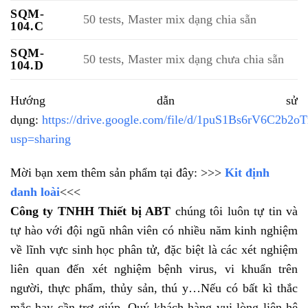
SQM-
50 tests, Master mix dạng chia sẵn
104.C
SQM-
50 tests, Master mix dạng chưa chia sẵn
104.D
Hướng dẫn sử
dụng:
https://drive.google.com/file/d/1puS1Bs6rV6C
usp=sharing
Mời bạn xem thêm sản phẩm tại đây: >>>
Kit định
danh loài
<<<
Công ty TNHH Thiết bị ABT
chúng tôi luôn tự tin và
tự hào với đội ngũ nhân viên có nhiều năm kinh nghiệm
về lĩnh vực sinh học phân tử, đặc biệt là các xét nghiệm
liên quan đến xét nghiệm bệnh virus, vi khuẩn trên
người, thực phẩm, thủy sản, thú y…Nếu có bất kì thắc
mắc hay cần trợ giúp, Quý khách hàng vui lòng liên hệ