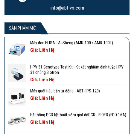
info@abt-vn.com
SẢN PHẨM MỚI
Máy đọc ELISA - AllSheng (AMR-100 / AMR-100T)
Giá: Liên Hệ
HPV 31 Genotype Test Kit - Kit xét nghiệm định tuýp HPV
31 chủng Biotron
Giá: Liên Hệ
Máy quét tiêu bản tự động - ABT (IPS-120)
Giá: Liên Hệ
Hệ thống PCR kỹ thuật số vi giọt ddPCR - BIOER (FDD-16A)
Giá: Liên Hệ