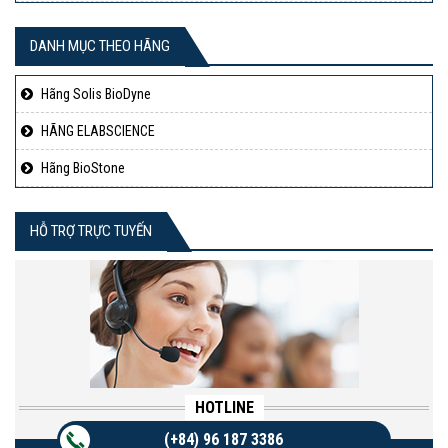
DANH MỤC THEO HÃNG
Hãng Solis BioDyne
HÃNG ELABSCIENCE
Hãng BioStone
HỖ TRỢ TRỰC TUYẾN
HOTLINE
(+84) 96 187 3386