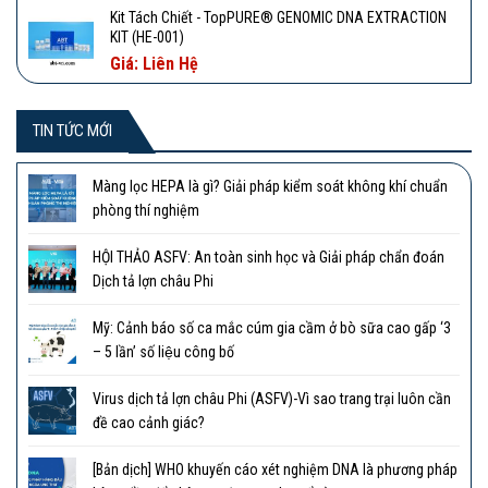
Kit Tách Chiết - TopPURE® GENOMIC DNA EXTRACTION
KIT (HE-001)
Giá: Liên Hệ
TIN TỨC MỚI
Màng lọc HEPA là gì? Giải pháp kiểm soát không khí chuẩn
phòng thí nghiệm
HỘI THẢO ASFV: An toàn sinh học và Giải pháp chẩn đoán
Dịch tả lợn châu Phi
Mỹ: Cảnh báo số ca mắc cúm gia cầm ở bò sữa cao gấp ‘3
– 5 lần’ số liệu công bố
Virus dịch tả lợn châu Phi (ASFV)-Vì sao trang trại luôn cần
đề cao cảnh giác?
[Bản dịch] WHO khuyến cáo xét nghiệm DNA là phương pháp