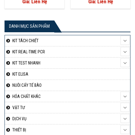
Giá: Liên Hệ
Giá: Liên Hệ
DANH MỤC SẢN PHẨM
KIT TÁCH CHIẾT
KIT REAL-TIME PCR
KIT TEST NHANH
KIT ELISA
NUÔI CẤY TẾ BÀO
HÓA CHẤT KHÁC
VẬT TƯ
DỊCH VỤ
THIẾT BỊ