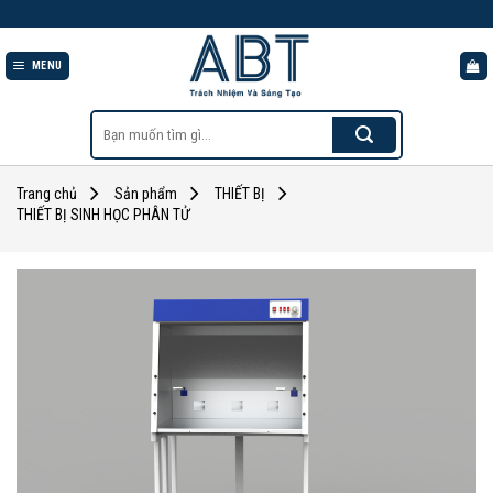
Skip
to
content
MENU
Tìm
kiếm:
Trang chủ
Sản phẩm
THIẾT BỊ
THIẾT BỊ SINH HỌC PHÂN TỬ