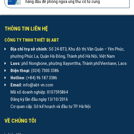
hàng đầu để phòng ngừa ung thư cổ tử cung
THÔNG TIN LIÊN HỆ
CÔNG TY TNHH THIẾT BỊ ABT
Địa chỉ trụ sở chính:
Số 24-BT3, Khu đô thị Văn Quán – Yên Phúc,
phường Phúc La, Quận Hà Đông, Thành phố Hà Nội, Việt Nam
Laos:
phố Nongbone, phường Xaysettha, Thành phốVientiane, Laos
Điện thoại
: (024) 7300 3386
Hotline:
(+84) 96 187 3386
Email:
info@abt-vn.com
Mã số doanh nghiệp: 0107595864
Đăng ký lần đầu ngày 13/10/2016
Cơ quan cấp: Sở kế hoạch và đầu tư TP. Hà Nội
VỀ CHÚNG TÔI