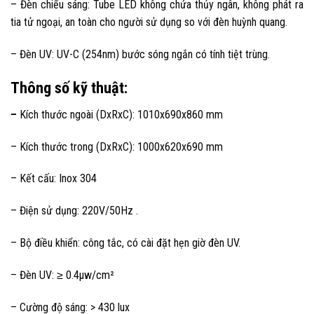
– Đèn chiếu sáng: Tube LED không chứa thủy ngân, không phát ra
tia tử ngoại, an toàn cho người sử dụng so với đèn huỳnh quang.
– Đèn UV: UV-C (254nm) bước sóng ngắn có tính tiệt trùng.
Thông số kỹ thuật:
–
Kích thước ngoài (DxRxC): 1010x690x860 mm
– Kích thước trong (DxRxC): 1000x620x690 mm
– Kết cấu: Inox 304
– Điện sử dụng: 220V/50Hz .
– Bộ điều khiển: công tắc, có cài đặt hẹn giờ đèn UV.
– Đèn UV: ≥ 0.4μw/cm²
– Cường độ sáng: > 430 lux