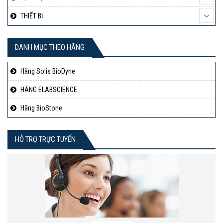
THIẾT BỊ
DANH MỤC THEO HÃNG
Hãng Solis BioDyne
HÃNG ELABSCIENCE
Hãng BioStone
HỖ TRỢ TRỰC TUYẾN