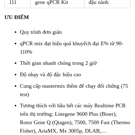
111
gene qPCR Kit
đậu nành
ƯU ĐIỂM
Quy trình đơn giản
qPCR mix đạt hiệu quả khuyếch đại E% từ 90-
110%
Thời gian nhanh chóng trong 2 giờ
Độ nhạy và độ đặc hiệu cao
Cung cấp mastermix thêm để chạy đối chứng (75
test)
Tương thích với hầu hết các máy Realtime PCR
trên thị trường: Linegene 9600 Plus (Bioer),
Rotor Gene Q (Qiagen), 7500, 7500 Fast (Thermo
Fisher), AriaMX, Mx 3005p, DLAB,…