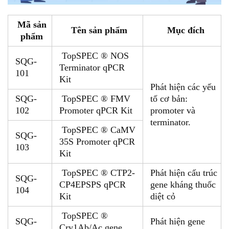
Mã sản
Tên sản phẩm
Mục đích
phẩm
TopSPEC ® NOS
SQG-
Terminator qPCR
101
Kit
Phát hiện các yếu
SQG-
TopSPEC ® FMV
tố cơ bản:
102
Promoter qPCR Kit
promoter và
terminator.
TopSPEC ® CaMV
SQG-
35S Promoter qPCR
103
Kit
TopSPEC ® CTP2-
Phát hiện cấu trúc
SQG-
CP4EPSPS qPCR
gene kháng thuốc
104
Kit
diệt cỏ
TopSPEC ®
SQG-
Phát hiện gene
Cry1Ab/Ac gene