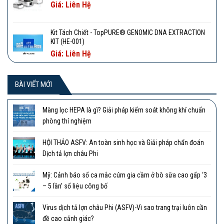
Giá: Liên Hệ
Kit Tách Chiết - TopPURE® GENOMIC DNA EXTRACTION
KIT (HE-001)
Giá: Liên Hệ
BÀI VIẾT MỚI
Màng lọc HEPA là gì? Giải pháp kiểm soát không khí chuẩn
phòng thí nghiệm
HỘI THẢO ASFV: An toàn sinh học và Giải pháp chẩn đoán
Dịch tả lợn châu Phi
Mỹ: Cảnh báo số ca mắc cúm gia cầm ở bò sữa cao gấp ‘3
– 5 lần’ số liệu công bố
Virus dịch tả lợn châu Phi (ASFV)-Vì sao trang trại luôn cần
đề cao cảnh giác?