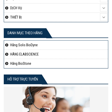
DỊCH VỤ
THIẾT BỊ
DANH MỤC THEO HÃNG
Hãng Solis BioDyne
HÃNG ELABSCIENCE
Hãng BioStone
HỖ TRỢ TRỰC TUYẾN