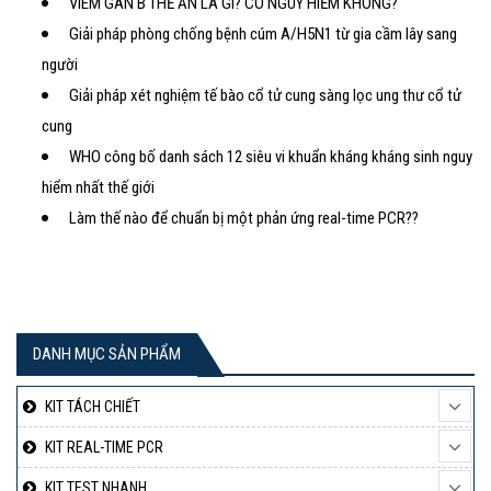
VIÊM GAN B THỂ ẨN LÀ GÌ? CÓ NGUY HIỂM KHÔNG?
Giải pháp phòng chống bệnh cúm A/H5N1 từ gia cầm lây sang
người
Giải pháp xét nghiệm tế bào cổ tử cung sàng lọc ung thư cổ tử
cung
WHO công bố danh sách 12 siêu vi khuẩn kháng kháng sinh nguy
hiểm nhất thế giới
Làm thế nào để chuẩn bị một phản ứng real-time PCR??
DANH MỤC SẢN PHẨM
KIT TÁCH CHIẾT
KIT REAL-TIME PCR
KIT TEST NHANH