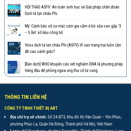
HỘI THẢO ASFV: An toàn sinh học và Giải pháp chẩn đoán
Dịch tả lợn châu Phi
Mỹ: Cảnh báo số ca mắc cúm gia cầm ở bò sữa cao gấp ‘3
– 5 lần’ số liệu công bố
Virus dịch tả lợn châu Phi (ASFV)-Vì sao trang trại luôn cần
đề cao cảnh giác?
[Bản dịch] WHO khuyến cáo xét nghiệm DNA là phương pháp
hàng đầu để phòng ngừa ung thư cổ tử cung
THÔNG TIN LIÊN HỆ
CÔNG TY TNHH THIẾT BỊ ABT
Địa chỉ trụ sở chính:
Số 24-BT3, Khu đô thị Văn Quán – Yên Phúc,
phường Phúc La, Quận Hà Đông, Thành phố Hà Nội, Việt Nam
Laos:
phố Nongbone, phường Xaysettha, Thành phốVientiane, Laos