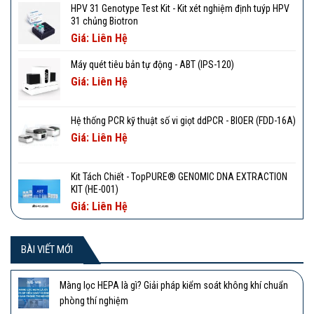
HPV 31 Genotype Test Kit - Kit xét nghiệm định tuýp HPV
31 chủng Biotron
Giá: Liên Hệ
Máy quét tiêu bản tự động - ABT (IPS-120)
Giá: Liên Hệ
Hệ thống PCR kỹ thuật số vi giọt ddPCR - BIOER (FDD-16A)
Giá: Liên Hệ
Kit Tách Chiết - TopPURE® GENOMIC DNA EXTRACTION
KIT (HE-001)
Giá: Liên Hệ
BÀI VIẾT MỚI
Màng lọc HEPA là gì? Giải pháp kiểm soát không khí chuẩn
phòng thí nghiệm