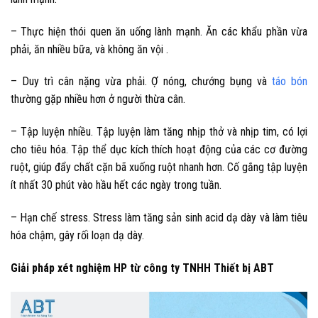
– Thực hiện thói quen ăn uống lành mạnh. Ăn các khẩu phần vừa
phải, ăn nhiều bữa, và không ăn vội .
– Duy trì cân nặng vừa phải. Ợ nóng, chướng bụng và
táo bón
thường gặp nhiều hơn ở người thừa cân.
– Tập luyện nhiều. Tập luyện làm tăng nhịp thở và nhịp tim, có lợi
cho tiêu hóa. Tập thể dục kích thích hoạt động của các cơ đường
ruột, giúp đẩy chất cặn bã xuống ruột nhanh hơn. Cố gắng tập luyện
ít nhất 30 phút vào hầu hết các ngày trong tuần.
– Hạn chế stress. Stress làm tăng sản sinh acid dạ dày và làm tiêu
hóa chậm, gây rối loạn dạ dày.
Giải pháp xét nghiệm HP từ công ty TNHH Thiết bị ABT