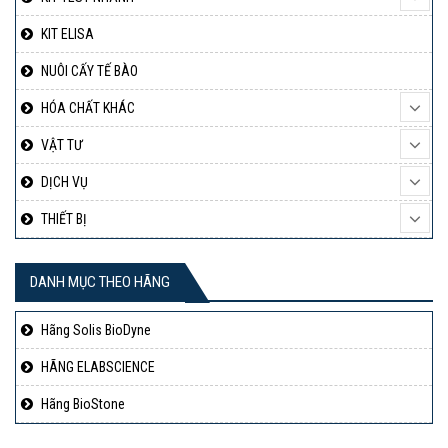
KIT ELISA
NUÔI CẤY TẾ BÀO
HÓA CHẤT KHÁC
VẬT TƯ
DỊCH VỤ
THIẾT BỊ
DANH MỤC THEO HÃNG
Hãng Solis BioDyne
HÃNG ELABSCIENCE
Hãng BioStone