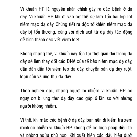
Vi khuẩn HP là nguyên nhân chính gây ra các bệnh ở dạ
dày.
Vi khuẩn HP khi đi vào cơ thể sẽ làm tổn hại lớp lót
niêm mạc dạ dày. Chúng tiết ra độc tố khiến niêm mạc dạ
dày bị tổn thương, cùng với dịch axit từ dạ dày tác động
dễ hình thành các vết viêm loét.
Không những thế, vi khuẩn này tồn tại thời gian dài trong dạ
dày sẽ làm thay đổi các DNA của tế bào niêm mạc dạ dày,
dần dần dẫn tới viêm teo dạ dày, chuyển sản dạ dày ruột,
loạn sản và ung thư dạ dày.
Theo nghiên cứu, những người bị nhiễm vi khuẩn HP có
nguy cơ bị ung thư dạ dày cao gấp 6 lần so với những
người không nhiễm.
Vì thế, khi mắc các bệnh ở dạ dày, bạn nên đi kiểm tra xem
mình có nhiễm vi khuẩn HP không để có biện pháp điều trị
và phòng ngừa phù hợp. Khi xuất hiện các dấu hiệu dưới