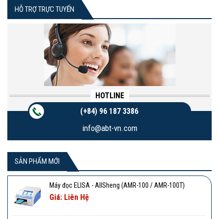
HỖ TRỢ TRỰC TUYẾN
HOTLINE
(+84) 96 187 3386
info@abt-vn.com
SẢN PHẨM MỚI
Máy đọc ELISA - AllSheng (AMR-100 / AMR-100T)
Giá: Liên Hệ