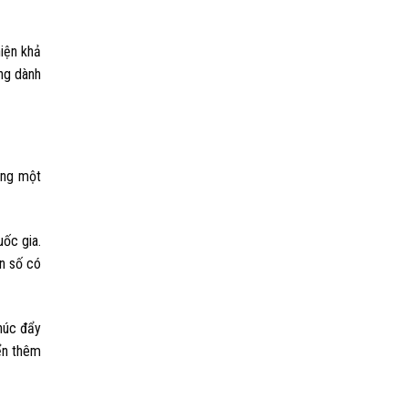
hiện khả
ng dành
ong một
uốc gia.
on số có
húc đẩy
ển thêm