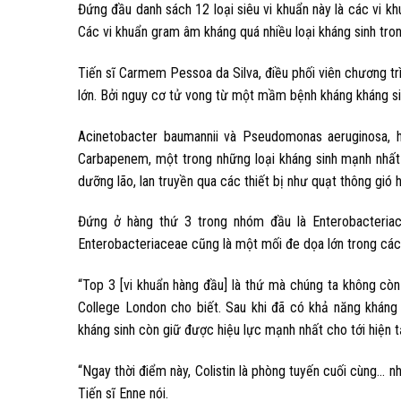
Đứng đầu danh sách 12 loại siêu vi khuẩn này là các vi k
Các vi khuẩn gram âm kháng quá nhiều loại kháng sinh trong
Tiến sĩ Carmem Pessoa da Silva, điều phối viên chương tr
lớn. Bởi nguy cơ tử vong từ một mầm bệnh kháng kháng sin
Acinetobacter baumannii và Pseudomonas aeruginosa, h
Carbapenem, một trong những loại kháng sinh mạnh nhất 
dưỡng lão, lan truyền qua các thiết bị như quạt thông gió
Đứng ở hàng thứ 3 trong nhóm đầu là Enterobacteriace
Enterobacteriaceae cũng là một mối đe dọa lớn trong các 
“Top 3 [vi khuẩn hàng đầu] là thứ mà chúng ta không còn g
College London cho biết. Sau khi đã có khả năng kháng c
kháng sinh còn giữ được hiệu lực mạnh nhất cho tới hiện tạ
“Ngay thời điểm này, Colistin là phòng tuyến cuối cùng… n
Tiến sĩ Enne nói.