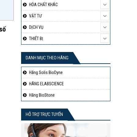
HÓA CHẤT KHÁC
VẬT TƯ
DỊCH VỤ
 số
THIẾT BỊ
DANH MỤC THEO HÃNG
Hãng Solis BioDyne
HÃNG ELABSCIENCE
Hãng BioStone
HỖ TRỢ TRỰC TUYẾN