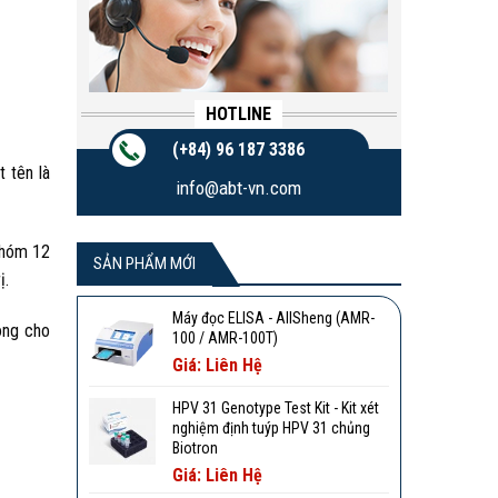
HOTLINE
(+84) 96 187 3386
 tên là
info@abt-vn.com
nhóm 12
SẢN PHẨM MỚI
ị.
Máy đọc ELISA - AllSheng (AMR-
ong cho
100 / AMR-100T)
Giá: Liên Hệ
HPV 31 Genotype Test Kit - Kit xét
nghiệm định tuýp HPV 31 chủng
Biotron
Giá: Liên Hệ