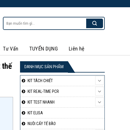
Tìm
kiếm:
Tư Vấn
TUYỂN DỤNG
Liên hệ
 thế
DANH MỤC SẢN PHẨM
KIT TÁCH CHIẾT
KIT REAL-TIME PCR
KIT TEST NHANH
KIT ELISA
NUÔI CẤY TẾ BÀO