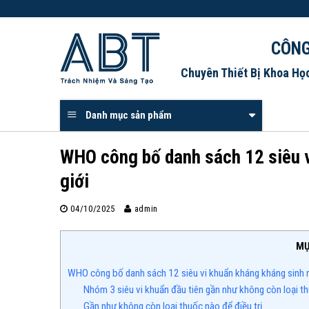
Skip
to
content
CÔNG
Chuyên Thiết Bị Khoa Họ
Danh mục sản phẩm
WHO công bố danh sách 12 siêu v
giới
04/10/2025
admin
MỤ
WHO công bố danh sách 12 siêu vi khuẩn kháng kháng sinh ng
Nhóm 3 siêu vi khuẩn đầu tiên gần như không còn loại thu
Gần như không còn loại thuốc nào để điều trị