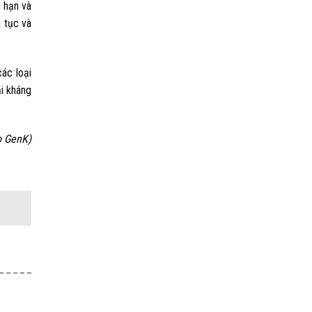
n hạn và
n tục và
ác loại
ại kháng
o GenK)