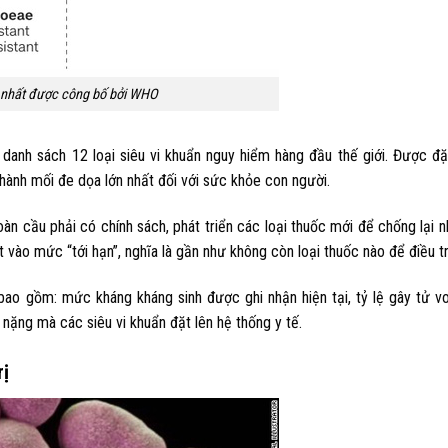
m nhất được công bố bởi WHO
danh sách 12 loại siêu vi khuẩn nguy hiểm hàng đầu thế giới. Được đặt
 thành mối đe dọa lớn nhất đối với sức khỏe con người.
n cầu phải có chính sách, phát triển các loại thuốc mới để chống lại 
t vào mức “tới hạn”, nghĩa là gần như không còn loại thuốc nào để điều tr
 bao gồm: mức kháng kháng sinh được ghi nhận hiện tại, tỷ lệ gây tử v
ặng mà các siêu vi khuẩn đặt lên hệ thống y tế.
rị