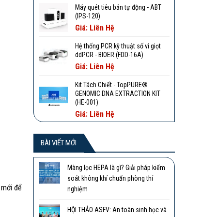
Máy quét tiêu bản tự động - ABT
(IPS-120)
Giá: Liên Hệ
Hệ thống PCR kỹ thuật số vi giọt
ddPCR - BIOER (FDD-16A)
Giá: Liên Hệ
Kit Tách Chiết - TopPURE®
GENOMIC DNA EXTRACTION KIT
(HE-001)
Giá: Liên Hệ
BÀI VIẾT MỚI
Màng lọc HEPA là gì? Giải pháp kiểm
soát không khí chuẩn phòng thí
 mới để
nghiệm
HỘI THẢO ASFV: An toàn sinh học và