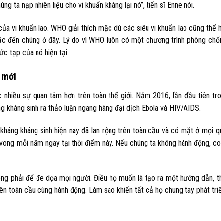
ng ta nạp nhiên liệu cho vi khuẩn kháng lại nó”, tiến sĩ Enne nói.
a vi khuẩn lao. WHO giải thích mặc dù các siêu vi khuẩn lao cũng thể 
ắc đến chúng ở đây. Lý do vì WHO luôn có một chương trình phòng chố
ức tạp của nó hiện tại.
 mới
 nhiều sự quan tâm hơn trên toàn thế giới. Nằm 2016, lần đầu tiên tr
g kháng sinh ra thảo luận ngang hàng đại dịch Ebola và HIV/AIDS.
 kháng kháng sinh hiện nay đã lan rộng trên toàn cầu và có mặt ở mọi q
 vong mỗi năm ngay tại thời điểm này. Nếu chúng ta không hành động, c
g phải để đe dọa mọi người. Điều họ muốn là tạo ra một hướng dẫn, t
ên toàn cầu cùng hành động. Làm sao khiến tất cả họ chung tay phát tri