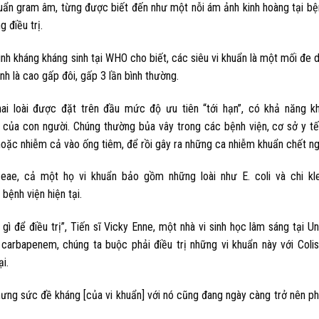
huẩn gram âm, từng được biết đến như một nỗi ám ảnh kinh hoàng tại bệ
 điều trị.
ình kháng kháng sinh tại WHO cho biết, các siêu vi khuẩn là một mối đe
h là cao gấp đôi, gấp 3 lần bình thường.
ai loài được đặt trên đầu mức độ ưu tiên “tới hạn”, có khả năng kh
của con người. Chúng thường bủa vây trong các bệnh viện, cơ sở y tế
 hoặc nhiễm cả vào ống tiêm, để rồi gây ra những ca nhiễm khuẩn chết ng
ae, cả một họ vi khuẩn bảo gồm những loài như E. coli và chi kleb
bệnh viện hiện tại.
ì để điều trị”, Tiến sĩ Vicky Enne, một nhà vi sinh học lâm sáng tại Un
arbapenem, chúng ta buộc phải điều trị những vi khuẩn này với Colisti
i.
hưng sức đề kháng [của vi khuẩn] với nó cũng đang ngày càng trở nên ph