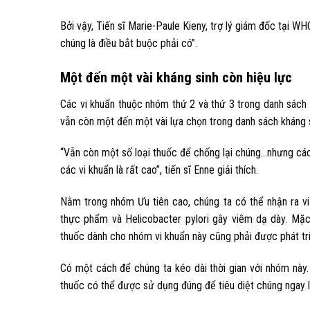
Bởi vậy, Tiến sĩ Marie-Paule Kieny, trợ lý giám đốc tại 
chúng là điều bắt buộc phải có”.
Một đến một vài kháng sinh còn hiệu lực
Các vi khuẩn thuộc nhóm thứ 2 và thứ 3 trong danh sách 
vẫn còn một đến một vài lựa chọn trong danh sách kháng s
“Vẫn còn một số loại thuốc để chống lại chúng…nhưng các
các vi khuẩn là rất cao”, tiến sĩ Enne giải thích.
Nằm trong nhóm Ưu tiên cao, chúng ta có thể nhận ra vi
thực phẩm và Helicobacter pylori gây viêm dạ dày. Mặc 
thuốc dành cho nhóm vi khuẩn này cũng phải được phát tr
Có một cách để chúng ta kéo dài thời gian với nhóm này. 
thuốc có thể được sử dụng đúng để tiêu diệt chúng ngay lầ