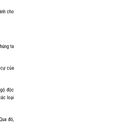
dành cho
húng ta
 cự của
ngộ độc
ác loại
 Qua đó,