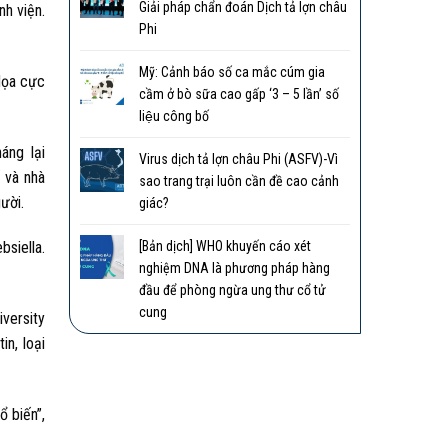
Giải pháp chẩn đoán Dịch tả lợn châu
nh viện.
Phi
Mỹ: Cảnh báo số ca mắc cúm gia
 dọa cực
cầm ở bò sữa cao gấp ‘3 – 5 lần’ số
liệu công bố
áng lại
Virus dịch tả lợn châu Phi (ASFV)-Vì
 và nhà
sao trang trại luôn cần đề cao cảnh
ười.
giác?
[Bản dịch] WHO khuyến cáo xét
siella.
nghiệm DNA là phương pháp hàng
đầu để phòng ngừa ung thư cổ tử
cung
iversity
n, loại
ổ biến”,